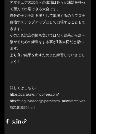
アマチュアの試合への出場は各々が課題を持っ
て望んで出場できる大会です。
自分の実力を計る場として出場するのもプロを
目指すステップアップとして出場することもで
きます。
そのため試合の勝ち負けではなく結果から次へ
繋がるための練習をする事が1番大切だと思い
ます。
より良い結果を出すためまた練習していきまし
ょう！
詳しくはこちら↓
https://paraksw.jimdofree.com/
http://blog.livedoor.jp/paraestra_news/archives
/52181959.html