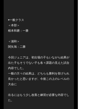
◉一般クラス　
＜本部＞
根本和磨：一勝
＜浦和＞
関矢旭：二勝
今回ジュニアは、初出場の子もいながら結果が
出た子もそうでない子も各々課題の見えた試合
内容でした。
一般の方々の結果は、どちらも勝利を挙げられ
良かったと思いますが、今後この上のレベルの
大会に
出るにはもう少し改善と練習が必要な内容でし
た。