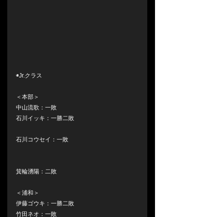
◉Jr.クラス　
＜本部＞
中山流歌：一敗
石川イッキ：一勝二敗
石川コウセイ：一敗
箕輪湧陽：二敗
＜浦和＞
伊藤ゴウキ：一勝二敗
竹田ネオ：一敗